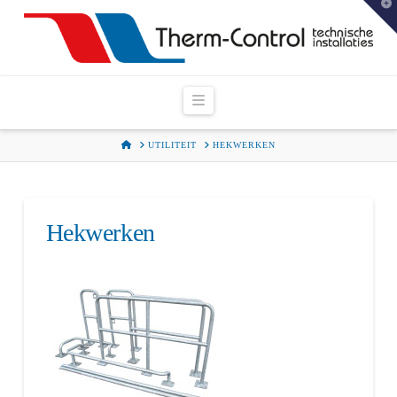
T
t
W
Navigation
HOME
UTILITEIT
HEKWERKEN
Hekwerken